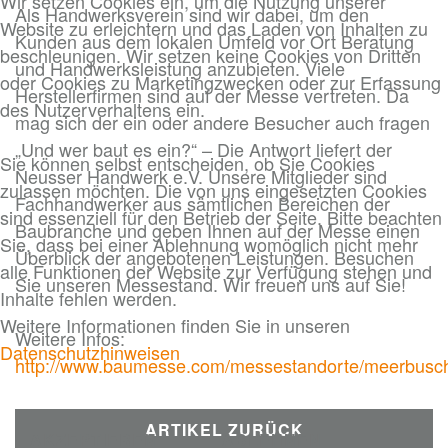
Wir setzen Cookies ein, um die Nutzung unserer
Als Handwerksverein sind wir dabei, um den
Website zu erleichtern und das Laden von Inhalten zu
Kunden aus dem lokalen Umfeld vor Ort Beratung
beschleunigen. Wir setzen keine Cookies von Dritten
und Handwerksleistung anzubieten. Viele
oder Cookies zu Marketingzwecken oder zur Erfassung
Herstellerfirmen sind auf der Messe vertreten. Da
des Nutzerverhaltens ein.
mag sich der ein oder andere Besucher auch fragen
„Und wer baut es ein?“ – Die Antwort liefert der
Sie können selbst entscheiden, ob Sie Cookies
Neusser Handwerk e.V. Unsere Mitglieder sind
zulassen möchten. Die von uns eingesetzten Cookies
Fachhandwerker aus sämtlichen Bereichen der
sind essenziell für den Betrieb der Seite. Bitte beachten
Baubranche und geben Ihnen auf der Messe einen
Sie, dass bei einer Ablehnung womöglich nicht mehr
Überblick der angebotenen Leistungen. Besuchen
alle Funktionen der Website zur Verfügung stehen und
Sie unseren Messestand. Wir freuen uns auf Sie!
Inhalte fehlen werden.
Weitere Informationen finden Sie in unseren
Weitere Infos:
Datenschutzhinweisen
http://www.baumesse.com/messestandorte/meerbusc
ARTIKEL ZURÜCK
AKZEPTIEREN
ABLEHNEN