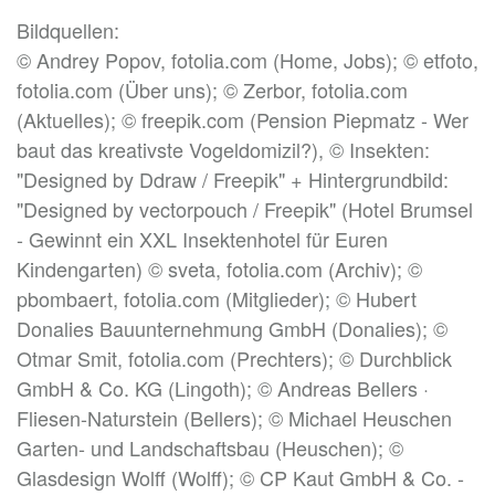
Bildquellen:
© Andrey Popov, fotolia.com (Home, Jobs); © etfoto,
fotolia.com (Über uns); © Zerbor, fotolia.com
(Aktuelles); © freepik.com (Pension Piepmatz - Wer
baut das kreativste Vogeldomizil?), © Insekten:
"Designed by Ddraw / Freepik" + Hintergrundbild:
"Designed by vectorpouch / Freepik" (Hotel Brumsel
- Gewinnt ein XXL Insektenhotel für Euren
Kindengarten) © sveta, fotolia.com (Archiv); ©
pbombaert, fotolia.com (Mitglieder); © Hubert
Donalies Bauunternehmung GmbH (Donalies); ©
Otmar Smit, fotolia.com (Prechters); © Durchblick
GmbH & Co. KG (Lingoth); © Andreas Bellers ·
Fliesen-Naturstein (Bellers); © Michael Heuschen
Garten- und Landschaftsbau (Heuschen); ©
Glasdesign Wolff (Wolff); © CP Kaut GmbH & Co. -