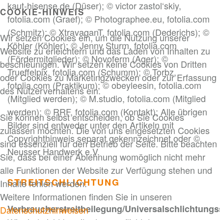
kaut-hisense.de (Düser); © victor zastol‘skiy,
COOKIE-HINWEIS
fotolia.com (Graef); © Photographee.eu, fotolia.com
(Schmitz); © XtravaganT, fotolia.com (Dederichs); ©
Wir setzen Cookies ein, um die Nutzung unserer
Köhler (Köhler); © Jenny Sturm, fotolia.com
Website zu erleichtern und das Laden von Inhalten zu
(Fördermitglieder); © Novoferm (Ager); ©
beschleunigen. Wir setzen keine Cookies von Dritten
Trueffelpix, fotolia.com (Schumm); © Torbz,
oder Cookies zu Marketingzwecken oder zur Erfassung
fotolia.com (Praktikum); © obeyleesin, fotolia.com
des Nutzerverhaltens ein.
(Mitglied werden); © M.studio, fotolia.com (Mitglied
werden); © RRF, fotolia.com (Kontakt); Alle übrigen
Sie können selbst entscheiden, ob Sie Cookies
Bilder sind entweder unter den Artikeln mit
zulassen möchten. Die von uns eingesetzten Cookies
Copyrighthinweis separat gekennzeichnet oder ©
sind essenziell für den Betrieb der Seite. Bitte beachten
Neusser Handwerk e.V.
Sie, dass bei einer Ablehnung womöglich nicht mehr
alle Funktionen der Website zur Verfügung stehen und
STREITSCHLICHTUNG
Inhalte fehlen werden.
Weitere Informationen finden Sie in unseren
Verbraucherstreitbeilegung/Universalschlichtungss
Datenschutzhinweisen