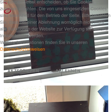
Sie können selbst entscheiden, ob Sie Cookies
zulassen möchten. Die von uns eingesetzten Cookies
sind essenziell für den Betrieb der Seite. Bitte beachten
Sie, dass bei einer Ablehnung womöglich nicht mehr
alle Funktionen der Website zur Verfügung stehen und
Inhalte fehlen werden.
Weitere Informationen finden Sie in unseren
Datenschutzhinweisen
AKZEPTIEREN
ABLEHNEN